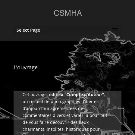
Select Page
L’ouvrage
Cet ouvrage,
édité à “Compte d’Auteur”
,
un recueil de photographies d’hier et
d’aujourd’hui agrémentées de
commentaires divers et variés, a pour but
de vous faire découvrir des lieux
charmants, insolites, historiques pour